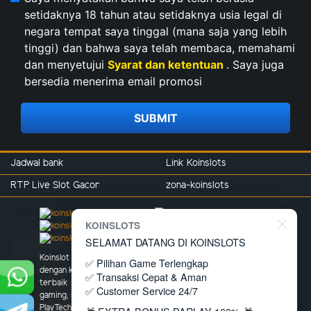
setidaknya 18 tahun atau setidaknya usia legal di
negara tempat saya tinggal (mana saja yang lebih
tinggi) dan bahwa saya telah membaca, memahami
dan menyetujui
Syarat dan ketentuan
. Saya juga
bersedia menerima email promosi
SUBMIT
Jadwal bank
Link Koinslots
RTP Live Slot Gacor
zona-koinslots
KOINSLOTS
SELAMAT DATANG DI KOINSLOTS
Koinslot menghadirkan beberapa permainan live casino
✅ Pilihan Game Terlengkap
dengan kerjasama melalui beberapa provider judi online
✅ Transaksi Cepat & Aman
terbaik di dunia, misalnya pragmatic play, evolution
✅ Customer Service 24/7
gaming, sbobet casino, WM Casino, Sexy Gaming, eBet,
PlayTech, dan berbagai macam jenis provider terbaik